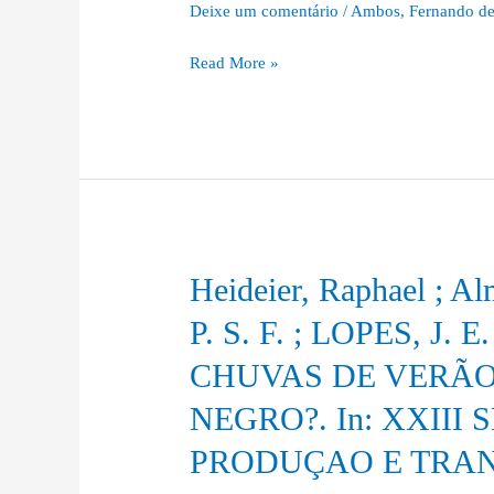
Deixe um comentário
/
Ambos
,
Fernando de
Térmica,
uma
Read More »
Nova
Maneira
de
Controlar
a
Qualidade
de
Bases
Heideier, Raphael ; A
Heideier,
de
Raphael
P. S. F. ; LOPES, J.
Solo
;
Cimento.
CHUVAS DE VERÃO
Almeida
Revista
Prado
NEGRO?. In: XXII
O
Jr.
Empreiteiro.
PRODUÇAO E TRAN
;
BARBOSA,