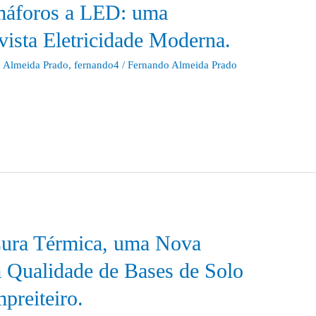
emáforos a LED: uma
evista Eletricidade Moderna.
 Almeida Prado
,
fernando4
/
Fernando Almeida Prado
Cura Térmica, uma Nova
a Qualidade de Bases de Solo
preiteiro.