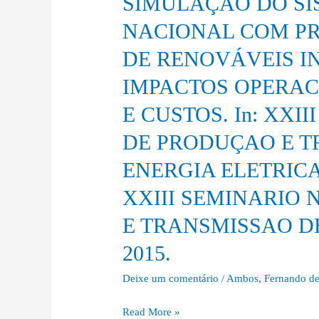
SIMULAÇÃO DO SI
TIPO
LEONE
CISNE
NACIONAL COM P
FILHO,
NEGRO?.
DE RENOVÁVEIS I
M.
In:
;
XXIII
IMPACTOS OPERAC
Almeida
SEMINARIO
E CUSTOS. In: XXI
Prado
NACIONAL
Jr.
DE
DE PRODUÇAO E T
;
PRODUÇAO
ENERGIA ELETRICA,
PIRES,
E
J.
TRANSMISSAO
XXIII SEMINARIO
R.
DE
E TRANSMISSAO DE
C.
ENERGIA
.
ELETRICA,
2015.
MODELO
2015,
DE
Deixe um comentário
/
Ambos
,
Fernando de
FOZ
SIMULAÇÃO
DO
Read More »
DO