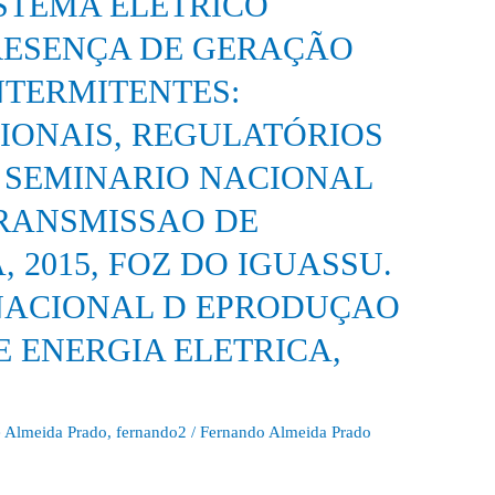
STEMA ELÉTRICO
RESENÇA DE GERAÇÃO
NTERMITENTES:
IONAIS, REGULATÓRIOS
II SEMINARIO NACIONAL
RANSMISSAO DE
 2015, FOZ DO IGUASSU.
 NACIONAL D EPRODUÇAO
 ENERGIA ELETRICA,
 Almeida Prado
,
fernando2
/
Fernando Almeida Prado