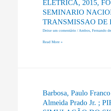
ELETRICA, 2015, F
P.
SEMINARIO NACIO
S.
F.
TRANSMISSAO DE E
;
LOPES,
Deixe um comentário
/
Ambos
,
Fernando de
J.
Read More »
E.
G.
.
E
QUANDO
AS
CHUVAS
DE
Barbosa, Paulo Franc
Barbosa,
VERÃO
Paulo
FOREM
Almeida Prado Jr. ; 
Franco
DO
;