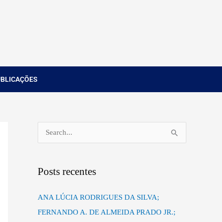
UBLICAÇÕES
P
e
s
Posts recentes
q
u
ANA LÚCIA RODRIGUES DA SILVA;
i
FERNANDO A. DE ALMEIDA PRADO JR.;