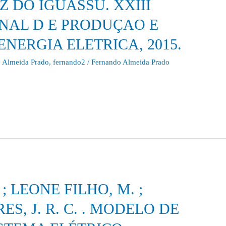
OZ DO IGUASSU. XXIII
NAL D E PRODUÇAO E
NERGIA ELETRICA, 2015.
 Almeida Prado
,
fernando2
/
Fernando Almeida Prado
o ; LEONE FILHO, M. ;
PIRES, J. R. C. . MODELO DE