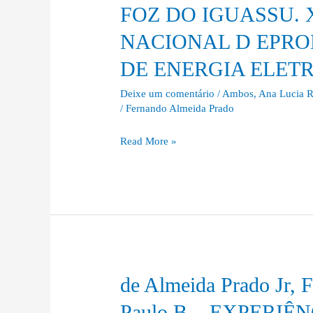
A.
SEMINARIO
FOZ DO IGUASSU. 
;
NACIONAL
NACIONAL D EPR
SOUZA,
DE
R.
PRODUÇAO
DE ENERGIA ELETRI
C.
E
.
Deixe um comentário
/
Ambos
,
Ana Lucia R
TRANSMISSAO
/
Fernando Almeida Prado
PRÉ-
DE
PAGAMENTO
ENERGIA
Read More »
DE
ELETRICA,
ENERGIA
2015,
ELÉTRICA
FOZ
?
DO
UMA
IGUASSU.
ANÁLISE
XXIII
QUALITATIVA
SEMINARIO
DOS
de Almeida Prado Jr, 
de
NACIONAL
CLIENTES
Almeida
D
Paulo B. . EXPERI
RESIDENCIAIS