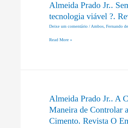
Almeida Prado Jr.. S
Almeida
Prado
tecnologia viável ?. R
Jr..
Semáforos
Deixe um comentário
/
Ambos
,
Fernando de
a
Read More »
LED:
uma
tecnologia
viável
?.
Revista
Eletricidade
Moderna.
Almeida Prado Jr.. A 
Almeida
Prado
Maneira de Controlar 
Jr..
Cimento. Revista O Em
A
Cura