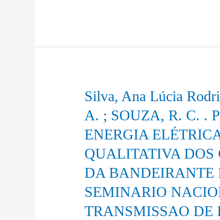
IGUASSU.
SISTEMA
XXIII
ELÉTRICO
SEMINARIO
NACIONAL
NACIONAL
COM
D
PRESENÇA
E
DE
PRODUÇAO
GERAÇÃO
E
Silva, Ana Lúcia Rodri
Silva,
DE
TRANSMISSAO
Ana
RENOVÁVEIS
A. ; SOUZA, R. C.
DE
Lúcia
INTERMITENTES:
ENERGIA
ENERGIA ELÉTRICA
Rodrigues
IMPACTOS
ELETRICA,
;
OPERACIONAIS,
QUALITATIVA DOS 
2015.
de
REGULATÓRIOS
DA BANDEIRANTE EN
Almeida
E
Prado
CUSTOS.
SEMINARIO NACIO
Jr,
In:
TRANSMISSAO DE E
F.
XXIII