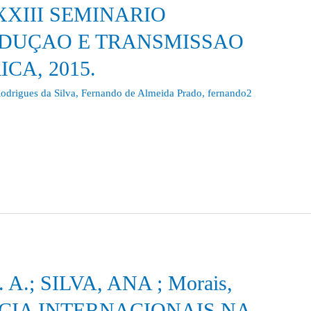
XXIII SEMINARIO
ODUÇAO E TRANSMISSAO
CA, 2015.
odrigues da Silva
,
Fernando de Almeida Prado
,
fernando2
F. A.; SILVA, ANA ; Morais,
ÊNCIA INTERNACIONAIS NA