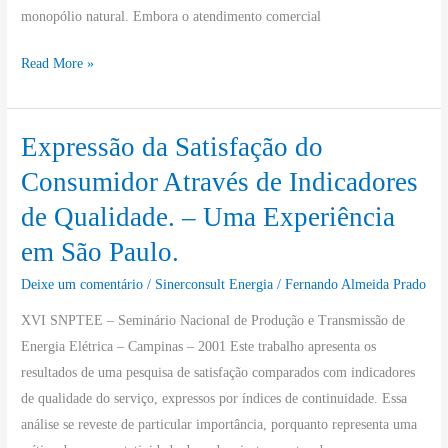
Elétrica
monopólio natural. Embora o atendimento comercial
Desregulamentada.
–
Read More »
Uma
Visão
Expressão da Satisfação do
do
Expressão
Marketing
da
Consumidor Através de Indicadores
Energético.
Satisfação
de Qualidade. – Uma Experiência
do
em São Paulo.
Consumidor
Através
Deixe um comentário
/
Sinerconsult Energia
/
Fernando Almeida Prado
de
XVI SNPTEE – Seminário Nacional de Produção e Transmissão de
Indicadores
Energia Elétrica – Campinas – 2001 Este trabalho apresenta os
de
resultados de uma pesquisa de satisfação comparados com indicadores
Qualidade.
de qualidade do serviço, expressos por índices de continuidade. Essa
–
análise se reveste de particular importância, porquanto representa uma
Uma