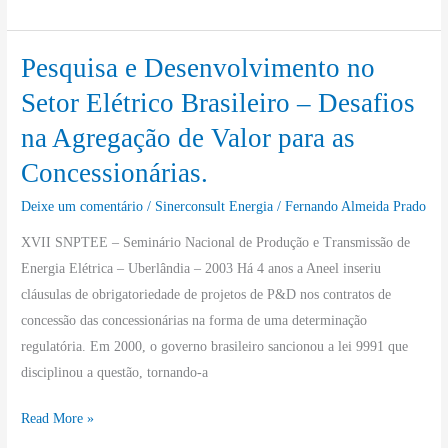
Elétrico
Brasileiro.
Pesquisa e Desenvolvimento no
Pesquisa
e
Setor Elétrico Brasileiro – Desafios
Desenvolvimento
na Agregação de Valor para as
no
Concessionárias.
Setor
Elétrico
Deixe um comentário
/
Sinerconsult Energia
/
Fernando Almeida Prado
Brasileiro
XVII SNPTEE – Seminário Nacional de Produção e Transmissão de
–
Energia Elétrica – Uberlândia – 2003 Há 4 anos a Aneel inseriu
Desafios
cláusulas de obrigatoriedade de projetos de P&D nos contratos de
na
concessão das concessionárias na forma de uma determinação
Agregação
regulatória. Em 2000, o governo brasileiro sancionou a lei 9991 que
de
disciplinou a questão, tornando-a
Valor
para
Read More »
as