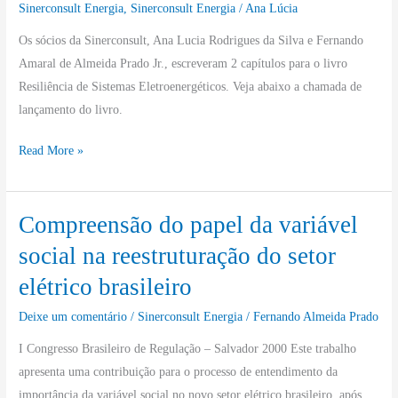
Sinerconsult Energia
,
Sinerconsult Energia
/
Ana Lúcia
de
Os sócios da Sinerconsult, Ana Lucia Rodrigues da Silva e Fernando
Sistemas
Amaral de Almeida Prado Jr., escreveram 2 capítulos para o livro
Eletroenergéticos
Resiliência de Sistemas Eletroenergéticos. Veja abaixo a chamada de
lançamento do livro.
Read More »
Compreensão do papel da variável
Compreensão
do
social na reestruturação do setor
papel
elétrico brasileiro
da
variável
Deixe um comentário
/
Sinerconsult Energia
/
Fernando Almeida Prado
social
I Congresso Brasileiro de Regulação – Salvador 2000 Este trabalho
na
apresenta uma contribuição para o processo de entendimento da
reestruturação
importância da variável social no novo setor elétrico brasileiro, após