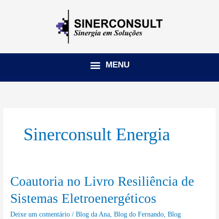
Ir
para
o
conteúdo
Sinerconsult Energia
Coautoria no Livro Resiliência de
Coautoria
no
Sistemas Eletroenergéticos
Livro
Deixe um comentário
/
Blog da Ana
,
Blog do Fernando
,
Blog
Resiliência