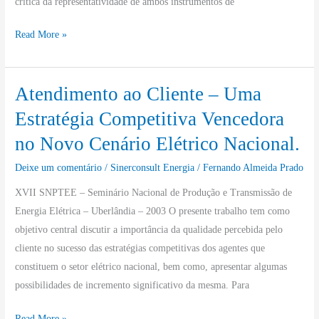
crítica da representatividade de ambos instrumentos de
Experiência
em
Read More »
São
Paulo.
Atendimento ao Cliente – Uma
Atendimento
ao
Estratégia Competitiva Vencedora
Cliente
no Novo Cenário Elétrico Nacional.
–
Uma
Deixe um comentário
/
Sinerconsult Energia
/
Fernando Almeida Prado
Estratégia
XVII SNPTEE – Seminário Nacional de Produção e Transmissão de
Competitiva
Energia Elétrica – Uberlândia – 2003 O presente trabalho tem como
Vencedora
objetivo central discutir a importância da qualidade percebida pelo
no
cliente no sucesso das estratégias competitivas dos agentes que
Novo
constituem o setor elétrico nacional, bem como, apresentar algumas
Cenário
possibilidades de incremento significativo da mesma. Para
Elétrico
Nacional.
Read More »