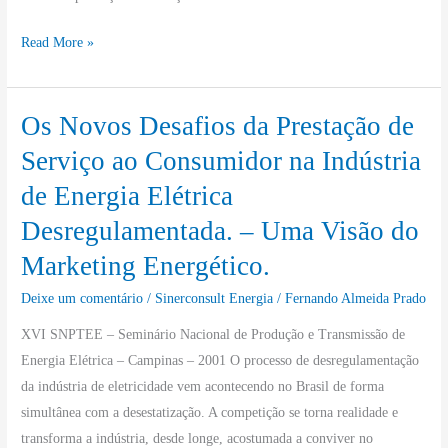
Uniformização
Read More »
de
Procedimentos.
Os Novos Desafios da Prestação de
Os
Novos
Serviço ao Consumidor na Indústria
Desafios
de Energia Elétrica
da
Desregulamentada. – Uma Visão do
Prestação
de
Marketing Energético.
Serviço
Deixe um comentário
/
Sinerconsult Energia
/
Fernando Almeida Prado
ao
Consumidor
XVI SNPTEE – Seminário Nacional de Produção e Transmissão de
na
Energia Elétrica – Campinas – 2001 O processo de desregulamentação
Indústria
da indústria de eletricidade vem acontecendo no Brasil de forma
de
simultânea com a desestatização. A competição se torna realidade e
Energia
transforma a indústria, desde longe, acostumada a conviver no