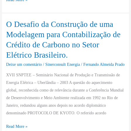
O Desafio da Construção de uma
O
Desafio
Modelagem para Contabilização de
da
Crédito de Carbono no Setor
Construção
Elétrico Brasileiro.
de
uma
Deixe um comentário
/
Sinerconsult Energia
/
Fernando Almeida Prado
Modelagem
XVII SNPTEE – Seminário Nacional de Produção e Transmissão de
para
Energia Elétrica – Uberlândia – 2003 A questão do aquecimento
Contabilização
global, reconhecida como de relevância durante a Conferência Mundial
de
de Desenvolvimento e Meio Ambiente realizada em 1992 no Rio de
Crédito
Janeiro, redundou alguns anos depois no acordo diplomático
de
denominado PROTOCOLO DE KYOTO. O referido acordo
Carbono
no
Read More »
Setor