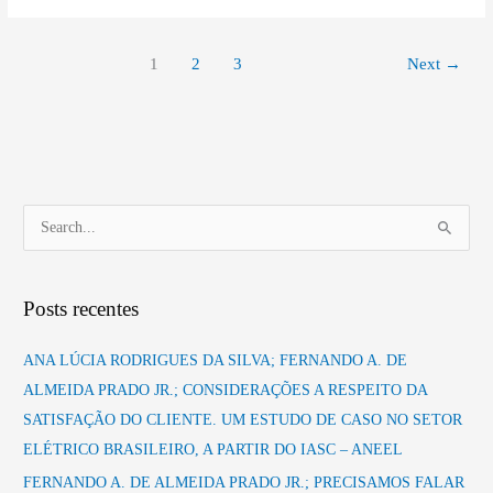
Concessionárias.
1
2
3
Next
→
P
e
s
Posts recentes
q
u
ANA LÚCIA RODRIGUES DA SILVA; FERNANDO A. DE
i
ALMEIDA PRADO JR.; CONSIDERAÇÕES A RESPEITO DA
s
SATISFAÇÃO DO CLIENTE. UM ESTUDO DE CASO NO SETOR
a
ELÉTRICO BRASILEIRO, A PARTIR DO IASC – ANEEL
r
FERNANDO A. DE ALMEIDA PRADO JR.; PRECISAMOS FALAR