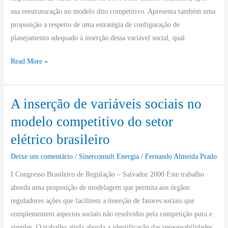
do
sua reestruturação no modelo dito competitivo. Apresenta também uma
setor
proposição a respeito de uma estratégia de configuração de
elétrico
planejamento adequado à inserção dessa variável social, qual
brasileiro
Read More »
A inserção de variáveis sociais no
A
inserção
modelo competitivo do setor
de
elétrico brasileiro
variáveis
sociais
Deixe um comentário
/
Sinerconsult Energia
/
Fernando Almeida Prado
no
I Congresso Brasileiro de Regulação – Salvador 2000 Este trabalho
modelo
aborda uma proposição de modelagem que permita aos órgãos
competitivo
reguladores ações que facilitem a inserção de fatores sociais que
do
complementem aspectos sociais não resolvidos pela competição pura e
setor
simples. O trabalho ainda aborda a identificação das responsabilidades