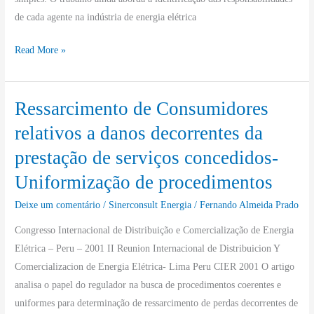
elétrico
de cada agente na indústria de energia elétrica
brasileiro
Read More »
Ressarcimento de Consumidores
Ressarcimento
de
relativos a danos decorrentes da
Consumidores
prestação de serviços concedidos-
relativos
Uniformização de procedimentos
a
danos
Deixe um comentário
/
Sinerconsult Energia
/
Fernando Almeida Prado
decorrentes
Congresso Internacional de Distribuição e Comercialização de Energia
da
Elétrica – Peru – 2001 II Reunion Internacional de Distribuicion Y
prestação
Comercializacion de Energia Elétrica- Lima Peru CIER 2001 O artigo
de
analisa o papel do regulador na busca de procedimentos coerentes e
serviços
uniformes para determinação de ressarcimento de perdas decorrentes de
concedidos-