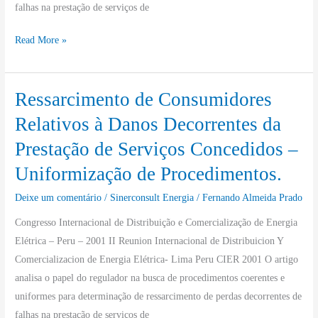
falhas na prestação de serviços de
Uniformização
de
Read More »
procedimentos
Ressarcimento de Consumidores
Ressarcimento
de
Relativos à Danos Decorrentes da
Consumidores
Prestação de Serviços Concedidos –
Relativos
Uniformização de Procedimentos.
à
Danos
Deixe um comentário
/
Sinerconsult Energia
/
Fernando Almeida Prado
Decorrentes
Congresso Internacional de Distribuição e Comercialização de Energia
da
Elétrica – Peru – 2001 II Reunion Internacional de Distribuicion Y
Prestação
Comercializacion de Energia Elétrica- Lima Peru CIER 2001 O artigo
de
analisa o papel do regulador na busca de procedimentos coerentes e
Serviços
uniformes para determinação de ressarcimento de perdas decorrentes de
Concedidos
falhas na prestação de serviços de
–