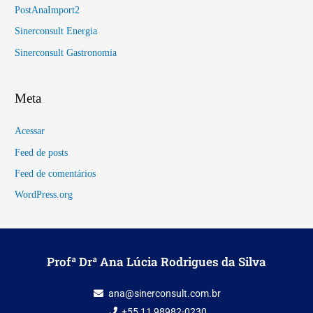
PostAnaImport2
Sinerconsult Energia
Sinerconsult Gastronomia
Meta
Acessar
Feed de posts
Feed de comentários
WordPress.org
Profª Drª Ana Lúcia Rodrigues da Silva
ana@sinerconsult.com.br
+55 11 98982-0230