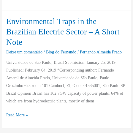
Trader
Environmental Traps in the
Environmental
Traps
Brazilian Electric Sector – A Short
in
Note
the
Brazilian
Deixe um comentário
/
Blog do Fernando
/
Fernando Almeida Prado
Electric
Universidade de São Paulo, Brazil Submission: January 25, 2019;
Sector
Published: February 04, 2019 *Corresponding author: Fernando
–
Amaral de Almeida Prado, Universidade de São Paulo, Paulo
A
Orozimbo 675 room 101 Cambuci, Zip Code 01535001, São Paulo SP,
Short
Brazil Opinion Brazil has 162.7GW capacity of power plants, 64% of
Note
which are from hydroelectric plants, mostly of them
Read More »