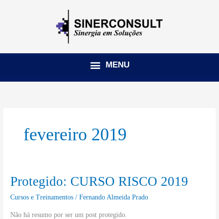
Ir
para
o
conteúdo
fevereiro 2019
Protegido: CURSO RISCO 2019
Protegido:
CURSO
Cursos e Treinamentos
/
Fernando Almeida Prado
RISCO
Não há resumo por ser um post protegido.
2019