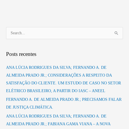
P
e
s
Posts recentes
q
u
ANA LÚCIA RODRIGUES DA SILVA; FERNANDO A. DE
i
ALMEIDA PRADO JR.; CONSIDERAÇÕES A RESPEITO DA
s
SATISFAÇÃO DO CLIENTE. UM ESTUDO DE CASO NO SETOR
a
ELÉTRICO BRASILEIRO, A PARTIR DO IASC – ANEEL
r
FERNANDO A. DE ALMEIDA PRADO JR.; PRECISAMOS FALAR
p
DE JUSTIÇA CLIMÁTICA.
o
ANA LÚCIA RODRIGUES DA SILVA; FERNANDO A. DE
r
ALMEIDA PRADO JR.; FABIANA GAMA VIANA – A NOVA
: