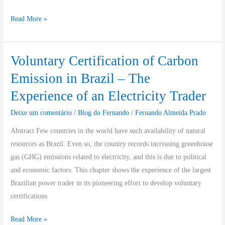
Read More »
Voluntary Certification of Carbon
Voluntary
Certification
Emission in Brazil – The
of
Experience of an Electricity Trader
Carbon
Emission
Deixe um comentário
/
Blog do Fernando
/
Fernando Almeida Prado
in
Abstract Few countries in the world have such availability of natural
Brazil
resources as Brazil. Even so, the country records increasing greenhouse
–
gas (GHG) emissions related to electricity, and this is due to political
The
and economic factors. This chapter shows the experience of the largest
Experience
Brazilian power trader in its pioneering effort to develop voluntary
of
certifications
an
Electricity
Read More »