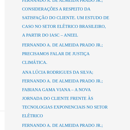
FERNANDO A. DE ALMEIDA PRADO JR.;
s
CONSIDERAÇÕES A RESPEITO DA
a
SATISFAÇÃO DO CLIENTE. UM ESTUDO DE
r
CASO NO SETOR ELÉTRICO BRASILEIRO,
p
A PARTIR DO IASC – ANEEL
o
FERNANDO A. DE ALMEIDA PRADO JR.;
r
PRECISAMOS FALAR DE JUSTIÇA
:
CLIMÁTICA.
ANA LÚCIA RODRIGUES DA SILVA;
FERNANDO A. DE ALMEIDA PRADO JR.;
FABIANA GAMA VIANA – A NOVA
JORNADA DO CLIENTE FRENTE ÀS
TECNOLOGIAS EXPONENCIAIS NO SETOR
ELÉTRICO
FERNANDO A. DE ALMEIDA PRADO JR.;