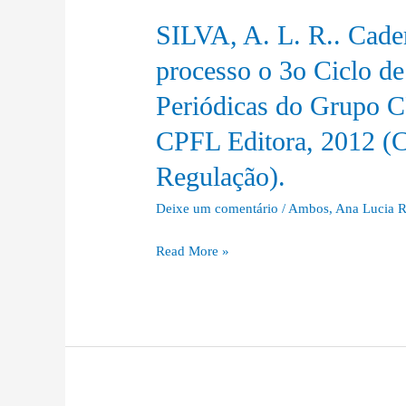
SILVA, A. L. R.. Cade
SILVA,
A.
processo o 3o Ciclo de
L.
Periódicas do Grupo C
R..
Cadernos
CPFL Editora, 2012 (C
Técnicos
Regulação).
?
Book
Deixe um comentário
/
Ambos
,
Ana Lucia R
sobre
o
Read More »
processo
o
3o
Ciclo
de
Revisões
Tarifárias