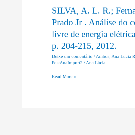
Periódicas
SILVA, A. L. R.; Fern
SILVA,
do
A.
Prado Jr . Análise d
Grupo
L.
CPFL
livre de energia elétri
R.;
Energia..
Fernando
p. 204-215, 2012.
Campinas:
Amaral
CPFL
de
Deixe um comentário
/
Ambos
,
Ana Lucia R
Editora,
PostAnaImport2
/
Ana Lúcia
Almeida
2012
Prado
Read More »
(Cadernos
Jr
Técnicos
.
–
Análise
Regulação).
do
comportamento
do
consumidor
livre