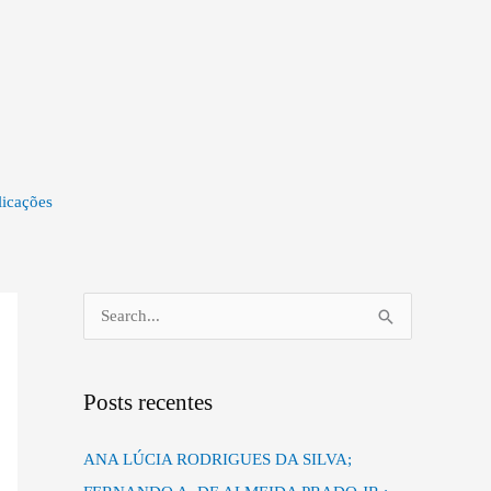
icações
P
e
s
Posts recentes
q
u
ANA LÚCIA RODRIGUES DA SILVA;
i