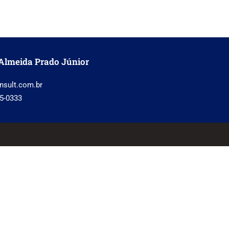
Almeida Prado Júnior
nsult.com.br
5-0333