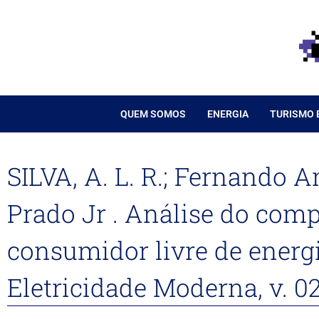
Ir
para
o
conteúdo
QUEM SOMOS
ENERGIA
TURISMO 
SILVA, A. L. R.; Fernando 
Prado Jr . Análise do co
consumidor livre de energia
Eletricidade Moderna, v. 02,