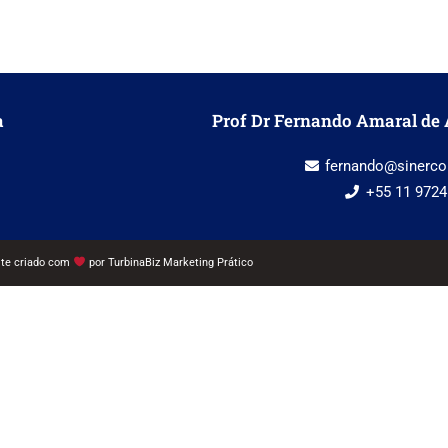
a
Prof Dr Fernando Amaral de 
fernando@sinerco
+55 11 9724
ite criado com
por
TurbinaBiz Marketing Prático