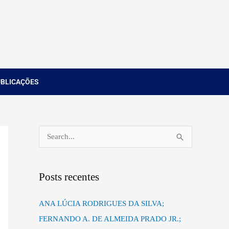
UBLICAÇÕES
P
e
s
Posts recentes
q
u
ANA LÚCIA RODRIGUES DA SILVA;
i
FERNANDO A. DE ALMEIDA PRADO JR.;