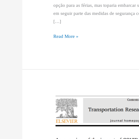
opção para as férias, mas toparia embarcar
em seguir parte das medidas de segurança 
[…]
Read More »
[en]
An
overview
of
the
impact