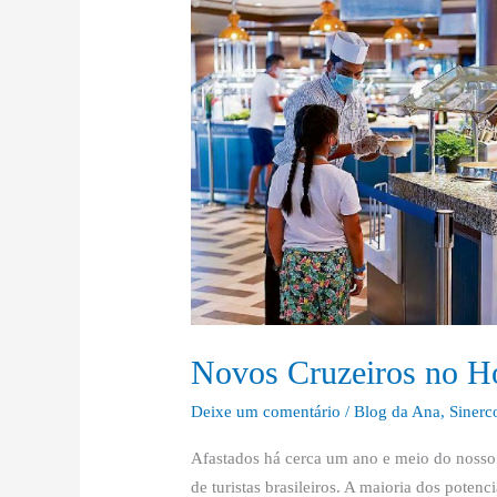
Novos
Cruzeiros
no
Horizonte
Novos Cruzeiros no H
Deixe um comentário
/
Blog da Ana
,
Sinerc
Afastados há cerca um ano e meio do nosso l
de turistas brasileiros. A maioria dos poten