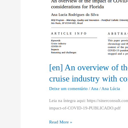
of
COVID-
19
on
the
cruise
industry
with
[en] An overview of t
considerations
for
cruise industry with co
Florida
Deixe um comentário
/
Ana
/
Ana Lúcia
Leia na íntegra aqui: https://sinerconsult.
impact-of-COVID-19-PUBLICADO.pdf
Read More »