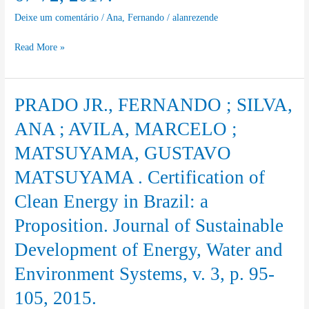
.
2581),
Deixe um comentário
/
Ana
,
Fernando
/
alanrezende
DESAFIOS
Doi:
E
10.15341/mese(2333-
Read More »
OPORTUNIDADES
2581)/04.07.2021/003
PARA
CONCESSIONARIAS
PRADO JR., FERNANDO ; SILVA,
PRADO
DE
JR.,
ANA ; AVILA, MARCELO ;
ENERGIA
FERNANDO
ELÉTRICA
MATSUYAMA, GUSTAVO
;
FRENTE
MATSUYAMA . Certification of
SILVA,
AOS
ANA
Clean Energy in Brazil: a
INCENTIVOS
;
DESTINADOS
Proposition. Journal of Sustainable
AVILA,
A
MARCELO
Development of Energy, Water and
GERAÇÃO
;
Environment Systems, v. 3, p. 95-
DISTRIBUIDA
MATSUYAMA,
DE
105, 2015.
GUSTAVO
PEQUENA