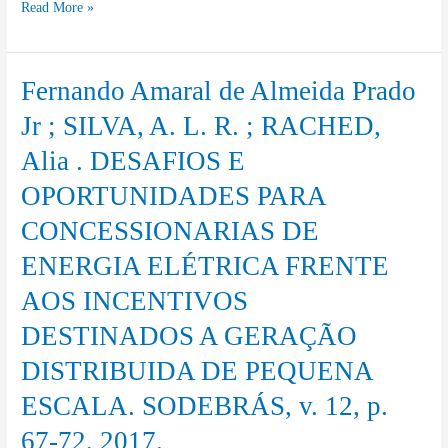
Read More »
Communicating
About
Environmental
Fernando Amaral de Almeida Prado
Fernando
and
Amaral
Jr ; SILVA, A. L. R. ; RACHED,
Economic
de
Attributes
Alia . DESAFIOS E
Almeida
of
OPORTUNIDADES PARA
Prado
Electric
Jr
CONCESSIONARIAS DE
Power
;
Projects,
ENERGIA ELÉTRICA FRENTE
SILVA,
Modern
A.
AOS INCENTIVOS
Environmental
L.
DESTINADOS A GERAÇÃO
Science
R.
and
DISTRIBUIDA DE PEQUENA
;
Engineering
RACHED,
ESCALA. SODEBRÁS, v. 12, p.
(ISSN
Alia
67-72, 2017.
2333-