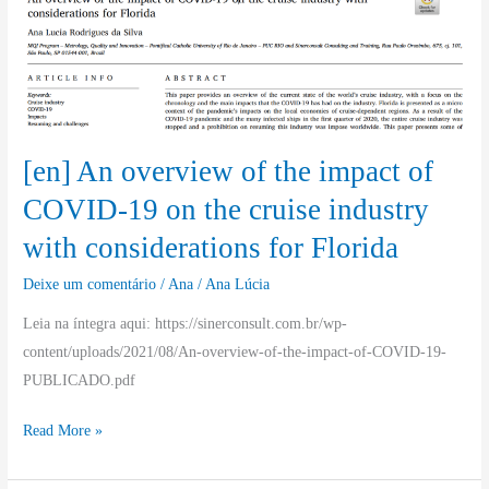
the
impact
of
COVID-
19
[en] An overview of the impact of
on
the
COVID-19 on the cruise industry
cruise
with considerations for Florida
industry
with
Deixe um comentário
/
Ana
/
Ana Lúcia
considerations
Leia na íntegra aqui: https://sinerconsult.com.br/wp-
for
content/uploads/2021/08/An-overview-of-the-impact-of-COVID-19-
Florida
PUBLICADO.pdf
Read More »