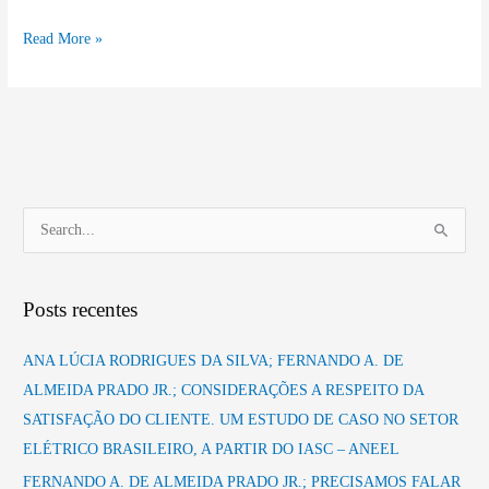
Jr
(FAAP),
Read More »
.
v.
Comportamento
11,
do
p.
Consumidor
21-
Livre
35,
de
2011.
Energia
P
Elétrica.
e
Estratégica
s
(FAAP),
Posts recentes
q
v.
u
10,
ANA LÚCIA RODRIGUES DA SILVA; FERNANDO A. DE
i
p.
ALMEIDA PRADO JR.; CONSIDERAÇÕES A RESPEITO DA
s
9-
SATISFAÇÃO DO CLIENTE. UM ESTUDO DE CASO NO SETOR
22,
a
ELÉTRICO BRASILEIRO, A PARTIR DO IASC – ANEEL
2010.
r
FERNANDO A. DE ALMEIDA PRADO JR.; PRECISAMOS FALAR