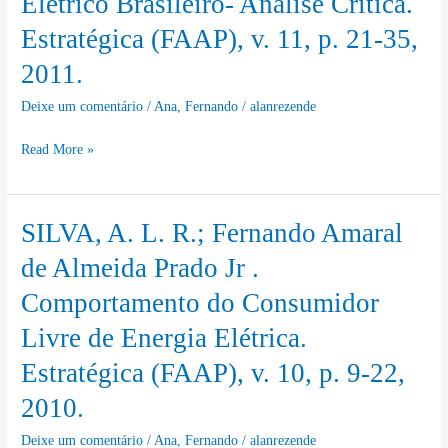
Elétrico Brasileiro- Análise Crítica.
setor
Jr
elétrico
Estratégica (FAAP), v. 11, p. 21-35,
;
brasileiro:
2011.
SILVA,
uma
A.
análise
Deixe um comentário
/
Ana
,
Fernando
/
alanrezende
L.
crítica.
Read More »
R.
Estratégica
.
(FAAP),
Armadilhas
v.
SILVA, A. L. R.; Fernando Amaral
SILVA,
Regulatórias
11,
A.
Presentes
de Almeida Prado Jr .
p.
L.
no
85-
Comportamento do Consumidor
R.;
Setor
115,
Livre de Energia Elétrica.
Fernando
Elétrico
2011.
Amaral
Brasileiro-
Estratégica (FAAP), v. 10, p. 9-22,
de
Análise
2010.
Almeida
Crítica.
Prado
Estratégica
Deixe um comentário
/
Ana
,
Fernando
/
alanrezende