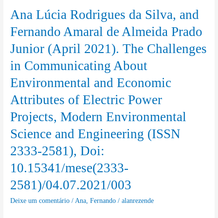
Ana Lúcia Rodrigues da Silva, and
Ana
Lúcia
Fernando Amaral de Almeida Prado
Rodrigues
Junior (April 2021). The Challenges
da
in Communicating About
Silva,
and
Environmental and Economic
Fernando
Attributes of Electric Power
Amaral
de
Projects, Modern Environmental
Almeida
Science and Engineering (ISSN
Prado
2333-2581), Doi:
Junior
(April
10.15341/mese(2333-
2021).
2581)/04.07.2021/003
The
Deixe um comentário
/
Ana
,
Fernando
/
alanrezende
Challenges
in