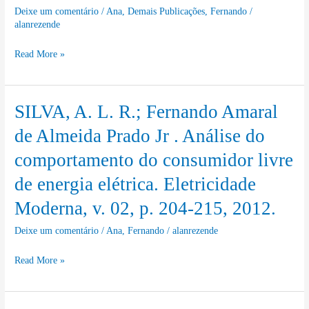
MATSUYAMA
Deixe um comentário
/
Ana
,
Demais Publicações
,
Fernando
/
ESCALA.
alanrezende
.
SODEBRÁS,
Certification
v.
Read More »
of
12,
Clean
p.
Energy
67-
SILVA, A. L. R.; Fernando Amaral
SILVA,
in
72,
A.
de Almeida Prado Jr . Análise do
Brazil:
2017.
L.
a
comportamento do consumidor livre
R.;
Proposition.
de energia elétrica. Eletricidade
Fernando
Journal
Amaral
Moderna, v. 02, p. 204-215, 2012.
of
de
Sustainable
Deixe um comentário
/
Ana
,
Fernando
/
alanrezende
Almeida
Development
Prado
of
Read More »
Jr
Energy,
.
Water
Análise