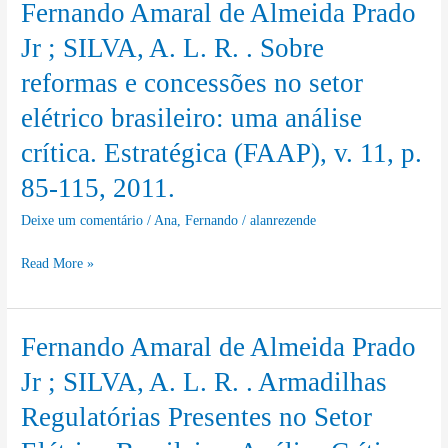
and
Fernando Amaral de Almeida Prado
Fernando
do
Environment
Amaral
Jr ; SILVA, A. L. R. . Sobre
comportamento
Systems,
de
do
reformas e concessões no setor
v.
Almeida
consumidor
3,
elétrico brasileiro: uma análise
Prado
livre
p.
Jr
crítica. Estratégica (FAAP), v. 11, p.
de
95-
;
energia
85-115, 2011.
105,
SILVA,
elétrica.
2015.
A.
Deixe um comentário
/
Ana
,
Fernando
/
alanrezende
Eletricidade
L.
Moderna,
Read More »
R.
v.
.
02,
Sobre
p.
Fernando Amaral de Almeida Prado
Fernando
reformas
204-
Amaral
e
Jr ; SILVA, A. L. R. . Armadilhas
215,
de
concessões
Regulatórias Presentes no Setor
2012.
Almeida
no
Prado