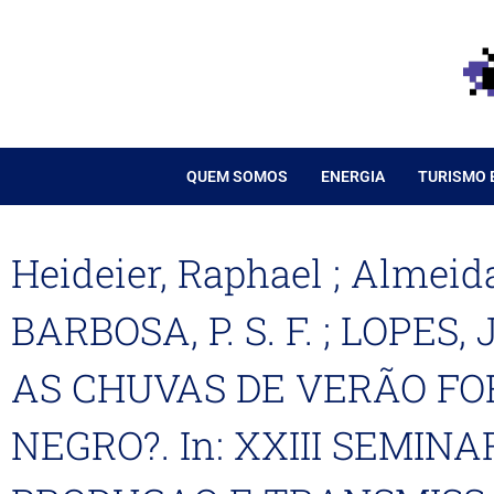
Ir
para
o
conteúdo
QUEM SOMOS
ENERGIA
TURISMO 
Heideier, Raphael ; Almeida
BARBOSA, P. S. F. ; LOPES, 
AS CHUVAS DE VERÃO FO
NEGRO?. In: XXIII SEMIN