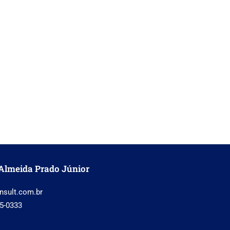
Almeida Prado Júnior
nsult.com.br
5-0333