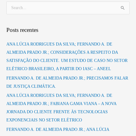
P
e
s
Posts recentes
q
u
ANA LÚCIA RODRIGUES DA SILVA; FERNANDO A. DE
i
ALMEIDA PRADO JR.; CONSIDERAÇÕES A RESPEITO DA
s
SATISFAÇÃO DO CLIENTE. UM ESTUDO DE CASO NO SETOR
a
ELÉTRICO BRASILEIRO, A PARTIR DO IASC – ANEEL
r
FERNANDO A. DE ALMEIDA PRADO JR.; PRECISAMOS FALAR
p
DE JUSTIÇA CLIMÁTICA.
o
ANA LÚCIA RODRIGUES DA SILVA; FERNANDO A. DE
r
ALMEIDA PRADO JR.; FABIANA GAMA VIANA – A NOVA
:
JORNADA DO CLIENTE FRENTE ÀS TECNOLOGIAS
EXPONENCIAIS NO SETOR ELÉTRICO
FERNANDO A. DE ALMEIDA PRADO JR.; ANA LÚCIA