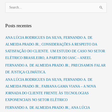
P
e
s
Posts recentes
q
u
ANA LÚCIA RODRIGUES DA SILVA; FERNANDO A. DE
i
ALMEIDA PRADO JR.; CONSIDERAÇÕES A RESPEITO DA
s
SATISFAÇÃO DO CLIENTE. UM ESTUDO DE CASO NO SETOR
a
ELÉTRICO BRASILEIRO, A PARTIR DO IASC – ANEEL
r
FERNANDO A. DE ALMEIDA PRADO JR.; PRECISAMOS FALAR
p
DE JUSTIÇA CLIMÁTICA.
o
ANA LÚCIA RODRIGUES DA SILVA; FERNANDO A. DE
r
ALMEIDA PRADO JR.; FABIANA GAMA VIANA – A NOVA
:
JORNADA DO CLIENTE FRENTE ÀS TECNOLOGIAS
EXPONENCIAIS NO SETOR ELÉTRICO
FERNANDO A. DE ALMEIDA PRADO JR.; ANA LÚCIA