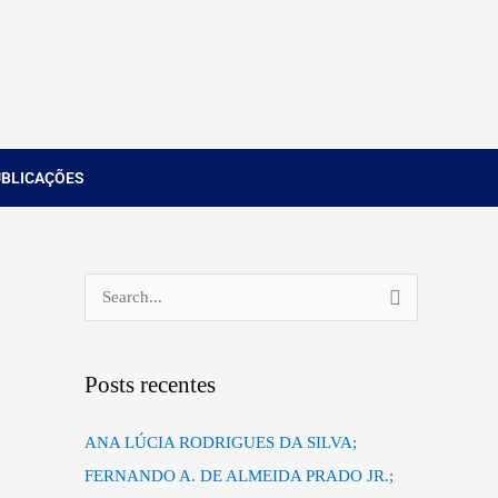
UBLICAÇÕES
P
e
s
Posts recentes
q
u
ANA LÚCIA RODRIGUES DA SILVA;
i
FERNANDO A. DE ALMEIDA PRADO JR.;