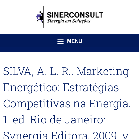
Ir
para
o
conteúdo
SILVA, A. L. R.. Marketing
Energético: Estratégias
Competitivas na Energia.
1. ed. Rio de Janeiro:
Synergia Editora, 2009. v.