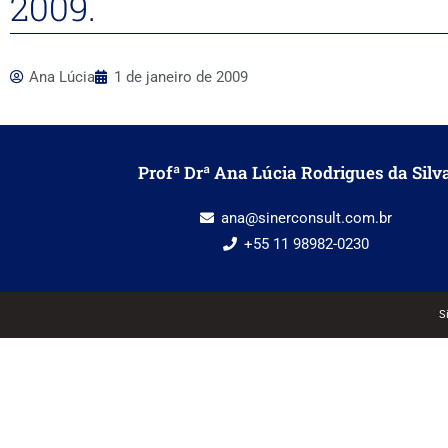
2009.
Ana Lúcia
1 de janeiro de 2009
Profª Drª Ana Lúcia Rodrigues da Silv
ana@sinerconsult.com.br
+55 11 98982-0230
S