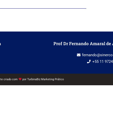
a
Prof Dr Fernando Amaral de 
fernando@sinerco
+55 11 9724
ite criado com
por
TurbinaBiz Marketing Prático