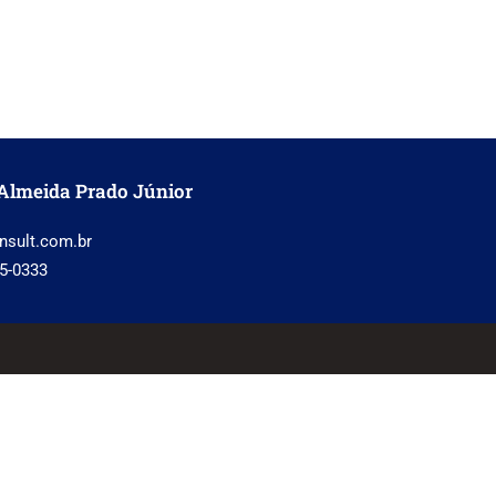
Almeida Prado Júnior
nsult.com.br
5-0333