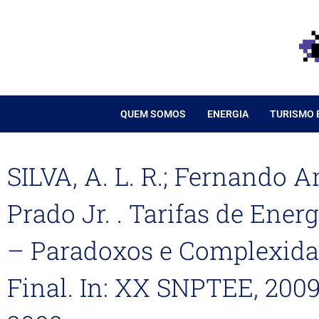
Ir
para
o
conteúdo
QUEM SOMOS
ENERGIA
TURISMO 
SILVA, A. L. R.; Fernando 
Prado Jr. . Tarifas de Energ
– Paradoxos e Complexidad
Final. In: XX SNPTEE, 200