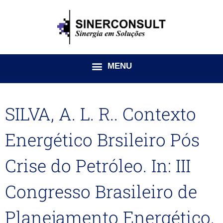
Ir
para
o
conteúdo
SILVA, A. L. R.. Contexto
Energético Brsileiro Pós
Crise do Petróleo. In: III
Congresso Brasileiro de
Planejamento Energético,