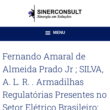
Ir
para
o
conteúdo
Fernando Amaral de
Almeida Prado Jr ; SILVA,
A. L. R. . Armadilhas
Regulatórias Presentes no
Setor Elétrico Brasileiro: