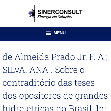
Ir
para
o
conteúdo
de Almeida Prado Jr, F. A.;
SILVA, ANA . Sobre o
contraditório das teses
dos opositores de grandes
hidrelétricas no Brasil. In: