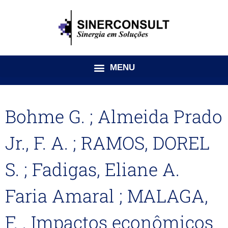
Ir
para
o
conteúdo
Bohme G. ; Almeida Prado
Jr., F. A. ; RAMOS, DOREL
S. ; Fadigas, Eliane A.
Faria Amaral ; MALAGA,
F. . Impactos econômicos