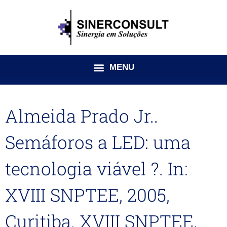
Ir
para
o
conteúdo
Almeida Prado Jr..
Semáforos a LED: uma
tecnologia viável ?. In:
XVIII SNPTEE, 2005,
Curitiba. XVIII SNPTEE,